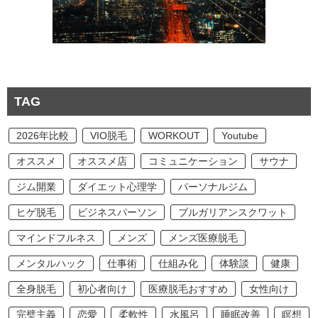
TAG
2026年比較
VIO脱毛
WORKOUT
Youtube
オススメ
オススメ店
コミュニケーション
サウナ
ジム開業
ダイエット心理学
パーソナルジム
ヒゲ脱毛
ビジネスパーソン
ブルガリアンスクワット
マインドフルネス
メンズ
メンズ医療脱毛
メンタルハック
仕事術
仕組み化
体験談
健康
全身脱毛
初心者向け
医療脱毛おすすめ
女性向け
完璧主義
恋愛
柔軟性
水風呂
睡眠改善
瞑想