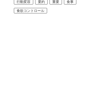
行動変容
要約
重要
食事
食欲コントロール