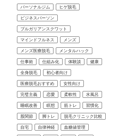
パーソナルジム
ヒゲ脱毛
ビジネスパーソン
ブルガリアンスクワット
マインドフルネス
メンズ
メンズ医療脱毛
メンタルハック
仕事術
仕組み化
体験談
健康
全身脱毛
初心者向け
医療脱毛おすすめ
女性向け
完璧主義
恋愛
柔軟性
水風呂
睡眠改善
瞑想
筋トレ
習慣化
股関節
脚トレ
脱毛クリニック比較
自宅
自律神経
血糖値管理