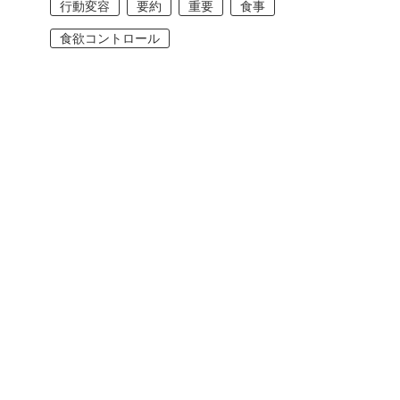
行動変容
要約
重要
食事
食欲コントロール