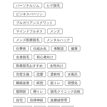
パーソナルジム
ヒゲ脱毛
ビジネスパーソン
ブルガリアンスクワット
マインドフルネス
メンズ
メンズ医療脱毛
メンタルハック
仕事術
仕組み化
体験談
健康
全身脱毛
初心者向け
医療脱毛おすすめ
女性向け
完璧主義
恋愛
柔軟性
水風呂
睡眠改善
瞑想
筋トレ
習慣化
股関節
脚トレ
脱毛クリニック比較
自宅
自律神経
血糖値管理