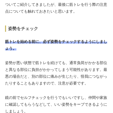
ついてご紹介してきましたが、最後に筋トレを行う際の注意
点についても触れておきたいと思います。
姿勢をチェック
筋トレを始める前に、必ず姿勢をチェックするようにしまし
ょう。
姿勢が悪い状態で筋トレを続けても、通常負荷がかかる部位
と異なる部位に負担がかかってしまう可能性があります。最
悪の場合だと、別の部位に痛みが生じたり、怪我につながっ
たりすることもありますので、注意が必要です。
鏡の前でセルフチェックを行うでもいいですし、仲間や家族
に確認してもらうなどして、いい姿勢をキープできるように
しましょう。