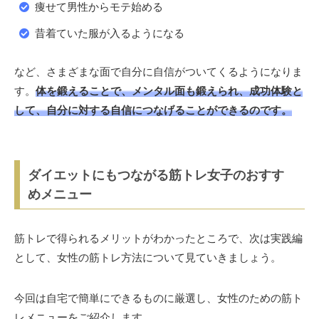
痩せて男性からモテ始める
昔着ていた服が入るようになる
など、さまざまな面で自分に自信がついてくるようになりま
す。
体を鍛えることで、メンタル面も鍛えられ、成功体験と
して、自分に対する自信につなげることができるのです。
ダイエットにもつながる筋トレ女子のおすす
めメニュー
筋トレで得られるメリットがわかったところで、次は実践編
として、女性の筋トレ方法について見ていきましょう。
今回は自宅で簡単にできるものに厳選し、女性のための筋ト
レメニューをご紹介します。