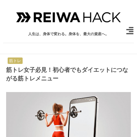
人生は、身体で変わる。身体を、最大の資産へ。
筋トレ
筋トレ女子必見！初心者でもダイエットにつな
がる筋トレメニュー