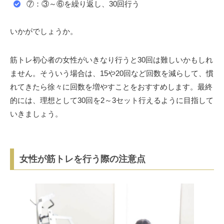
⑦：③～⑥を繰り返し、30回行う
いかがでしょうか。
筋トレ初心者の女性がいきなり行うと30回は難しいかもしれ
ません。そういう場合は、15や20回など回数を減らして、慣
れてきたら徐々に回数を増やすことをおすすめします。最終
的には、理想として30回を2～3セット行えるように目指して
いきましょう。
女性が筋トレを行う際の注意点