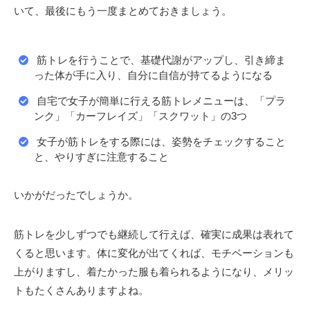
いて、最後にもう一度まとめておきましょう。
筋トレを行うことで、基礎代謝がアップし、引き締ま
った体が手に入り、自分に自信が持てるようになる
自宅で女子が簡単に行える筋トレメニューは、「プラ
ンク」「カーフレイズ」「スクワット」の3つ
女子が筋トレをする際には、姿勢をチェックすること
と、やりすぎに注意すること
いかがだったでしょうか。
筋トレを少しずつでも継続して行えば、確実に成果は表れて
くると思います。体に変化が出てくれば、モチベーションも
上がりますし、着たかった服も着られるようになり、メリッ
トもたくさんありますよね。