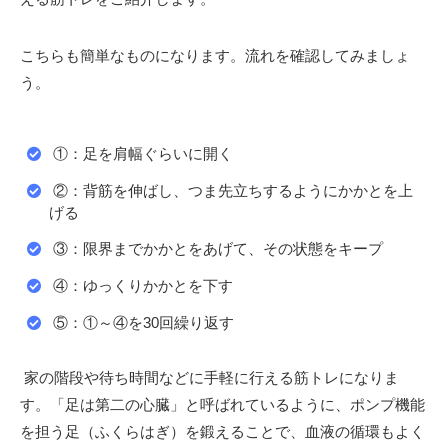
こちらも簡単なものになります。流れを確認してみましょ
う。
①：足を肩幅ぐらいに開く
②：背筋を伸ばし、つま先立ちするようにかかとを上
げる
③：限界までかかとをあげて、その状態をキープ
④：ゆっくりかかとを下す
⑤：①～④を30回繰り返す
家の階段や待ち時間などに手軽に行える筋トレになりま
す。「足は第二の心臓」と呼ばれているように、ポンプ機能
を担う足（ふくらはぎ）を鍛えることで、血液の循環もよく