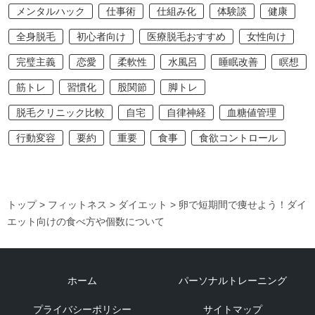
メンタルハック
仕事術
仕組み化
体験談
健康
全身脱毛
初心者向け
医療脱毛おすすめ
女性向け
完璧主義
恋愛
柔軟性
水風呂
睡眠改善
瞑想
筋トレ
習慣化
股関節
脚トレ
脱毛クリニック比較
自宅
自律神経
血糖値管理
行動変容
要約
重要
食事
食欲コントロール
トップ
> フィットネス
> ダイエット
> 卵で短期間で痩せよう！ダイ
エット向けの食べ方や個数について
ホーム
パーソナルトレーニング
プライバシーポリシー
サイトマップ