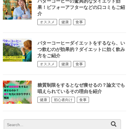
バターコーヒーの驚異的なダイエット効
果！ビフォーアフターなどの口コミもご紹
介
オススメ
健康
食事
バターコーヒーダイエットをするなら、い
つ飲むのが効果的？ダイエットに効く飲み
方をご紹介
オススメ
健康
食事
糖質制限をするとなぜ痩せるの？論文でも
唱えられているその理由を紹介
健康
初心者向け
食事