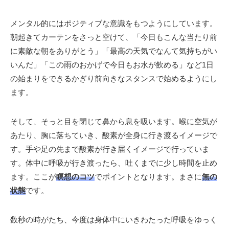
メンタル的にはポジティブな意識をもつようにしています。
朝起きてカーテンをさっと空けて、「今日もこんな当たり前
に素敵な朝をありがとう」「最高の天気でなんて気持ちがい
いんだ」「この雨のおかげで今日もお水が飲める」など1日
の始まりをできるかぎり前向きなスタンスで始めるようにし
ます。
そして、そっと目を閉じて鼻から息を吸います。喉に空気が
あたり、胸に落ちていき、酸素が全身に行き渡るイメージで
す。手や足の先まで酸素が行き届くイメージで行っていま
す。体中に呼吸が行き渡ったら、吐くまでに少し時間を止め
ます。ここが
瞑想のコツ
でポイントとなります。まさに
無の
状態
です。
数秒の時がたち、今度は身体中にいきわたった呼吸をゆっく