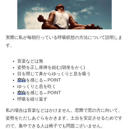
実際に私が毎朝行っている呼吸瞑想の方法について説明しま
す。
音楽などは無
姿勢を正し座禅を組む(胡坐をかく)
目を閉じて鼻からゆっくりと息を吸う
空白
を感じる←POINT
ゆっくりと息を吐く
空白
を感じる←POINT
呼吸を繰り返す
私の場合は音楽などはかけません。窓際で窓の方に向いて、
姿勢をただしあぐらをかきます。土台を安定させるためです
ので、集中できる人は椅子でも問題ございません。