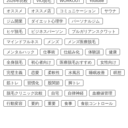
2026年比較
VIO脱毛
WORKOUT
Youtube
オススメ
オススメ店
コミュニケーション
サウナ
ジム開業
ダイエット心理学
パーソナルジム
ヒゲ脱毛
ビジネスパーソン
ブルガリアンスクワット
マインドフルネス
メンズ
メンズ医療脱毛
メンタルハック
仕事術
仕組み化
体験談
健康
全身脱毛
初心者向け
医療脱毛おすすめ
女性向け
完璧主義
恋愛
柔軟性
水風呂
睡眠改善
瞑想
筋トレ
習慣化
股関節
脚トレ
脱毛クリニック比較
自宅
自律神経
血糖値管理
行動変容
要約
重要
食事
食欲コントロール