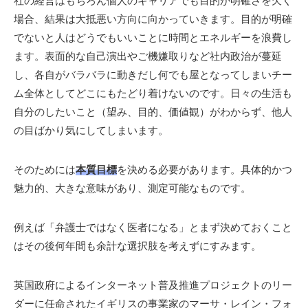
社の経営はもちろん個人のキャリアでも目的が明確さを欠く
場合、結果は大抵悪い方向に向かっていきます。目的が明確
でないと人はどうでもいいことに時間とエネルギーを浪費し
ます。表面的な自己演出やご機嫌取りなど社内政治が蔓延
し、各自がバラバラに動きだし何でも屋となってしまいチー
ム全体としてどこにもたどり着けないのです。日々の生活も
自分のしたいこと（望み、目的、価値観）がわからず、他人
の目ばかり気にしてしまいます。
そのためには
本質目標
を決める必要があります。具体的かつ
魅力的、大きな意味があり、測定可能なものです。
例えば「弁護士ではなく医者になる」とまず決めておくこと
はその後何年間も余計な選択肢を考えずにすみます。
英国政府によるインターネット普及推進プロジェクトのリー
ダーに任命されたイギリスの事業家のマーサ・レイン・フォ