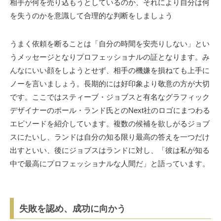
相手が何を売り込もうとしているのか、それにより自分は何
を失うのかを意識して合理的な判断をしましょう
うまく依頼を断ることは「自分の時間を安売りしない」とい
うメッセージとなりプロフェッショナルの証となります。み
んなにいい顔をしようとせず、相手の機嫌を損ねても上手に
ノーを言いましょう。長期的には好印象より敬意の方が大切
です。ここではスティーブ・ジョブスと有名なグラフィック
デザイナーのポール・ランド氏とのNext社のロゴにまつわる
エピソードを紹介しています。複数の候補を欲しがるジョブ
スにたいし、ランドは自分の知る限り最高の答えを一つだけ
出すといい、後にジョブスはランドに対し、「彼は私が知る
中で最高にプロフェッショナルな人間だ」と語っています。
失敗を認め、成功に向かう