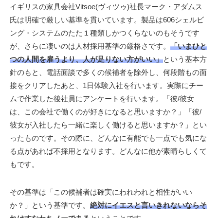
イギリスの家具会社Vitsoe(ヴィツゥ)社長マーク・アダムス
氏は明確で厳しい基準を貫いています。製品は606シェルビ
ング・システムのたた１種類しかつくらないのもそうです
が、さらに凄いのは人材採用基準の厳格さです。
「いまひと
つの人間を雇うより、人が足りない方がいい」
という基本方
針のもと、電話面談で多くの候補者を除外し、何段階もの面
接をクリアしたあと、1日体験入社を行います。実際にチー
ムで作業した後社員にアンケートを行います。「彼/彼女
は、この会社で働くのが好きになると思いますか？」「彼/
彼女が入社したら一緒に楽しく働けると思いますか？」とい
ったものです。その際に、どんなに有能でも一点でも気にな
る点があれば不採用となります。どんなに他が素晴らしくて
もです。
その基準は「この候補者は確実にわれわれと相性がいい
か？」という基準です。
絶対にイエスと言いきれないならそ