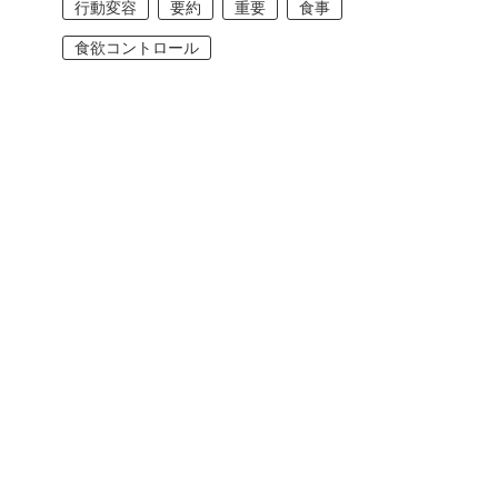
行動変容
要約
重要
食事
食欲コントロール