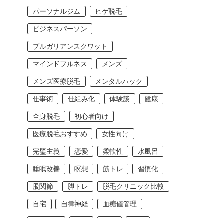
パーソナルジム
ヒゲ脱毛
ビジネスパーソン
ブルガリアンスクワット
マインドフルネス
メンズ
メンズ医療脱毛
メンタルハック
仕事術
仕組み化
体験談
健康
全身脱毛
初心者向け
医療脱毛おすすめ
女性向け
完璧主義
恋愛
柔軟性
水風呂
睡眠改善
瞑想
筋トレ
習慣化
股関節
脚トレ
脱毛クリニック比較
自宅
自律神経
血糖値管理