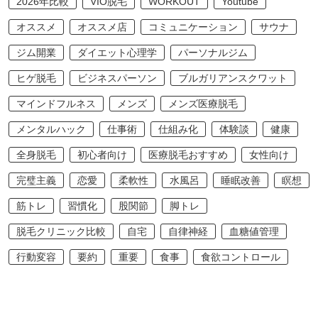
2026年比較
VIO脱毛
WORKOUT
Youtube
オススメ
オススメ店
コミュニケーション
サウナ
ジム開業
ダイエット心理学
パーソナルジム
ヒゲ脱毛
ビジネスパーソン
ブルガリアンスクワット
マインドフルネス
メンズ
メンズ医療脱毛
メンタルハック
仕事術
仕組み化
体験談
健康
全身脱毛
初心者向け
医療脱毛おすすめ
女性向け
完璧主義
恋愛
柔軟性
水風呂
睡眠改善
瞑想
筋トレ
習慣化
股関節
脚トレ
脱毛クリニック比較
自宅
自律神経
血糖値管理
行動変容
要約
重要
食事
食欲コントロール