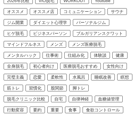
2026年比較
VIO脱毛
WORKOUT
Youtube
オススメ
オススメ店
コミュニケーション
サウナ
ジム開業
ダイエット心理学
パーソナルジム
ヒゲ脱毛
ビジネスパーソン
ブルガリアンスクワット
マインドフルネス
メンズ
メンズ医療脱毛
メンタルハック
仕事術
仕組み化
体験談
健康
全身脱毛
初心者向け
医療脱毛おすすめ
女性向け
完璧主義
恋愛
柔軟性
水風呂
睡眠改善
瞑想
筋トレ
習慣化
股関節
脚トレ
脱毛クリニック比較
自宅
自律神経
血糖値管理
行動変容
要約
重要
食事
食欲コントロール