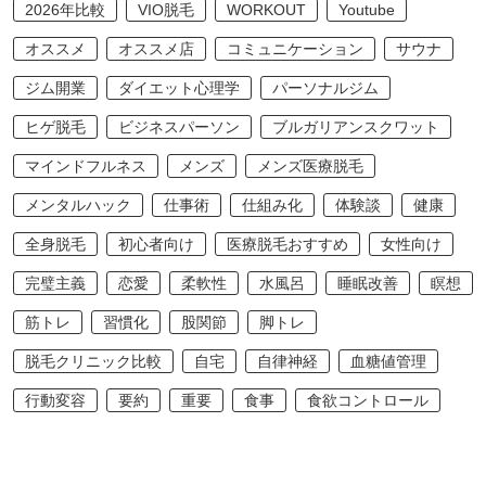
2026年比較
VIO脱毛
WORKOUT
Youtube
オススメ
オススメ店
コミュニケーション
サウナ
ジム開業
ダイエット心理学
パーソナルジム
ヒゲ脱毛
ビジネスパーソン
ブルガリアンスクワット
マインドフルネス
メンズ
メンズ医療脱毛
メンタルハック
仕事術
仕組み化
体験談
健康
全身脱毛
初心者向け
医療脱毛おすすめ
女性向け
完璧主義
恋愛
柔軟性
水風呂
睡眠改善
瞑想
筋トレ
習慣化
股関節
脚トレ
脱毛クリニック比較
自宅
自律神経
血糖値管理
行動変容
要約
重要
食事
食欲コントロール