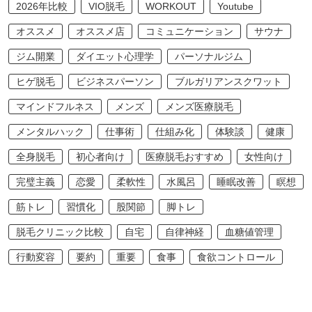
2026年比較
VIO脱毛
WORKOUT
Youtube
オススメ
オススメ店
コミュニケーション
サウナ
ジム開業
ダイエット心理学
パーソナルジム
ヒゲ脱毛
ビジネスパーソン
ブルガリアンスクワット
マインドフルネス
メンズ
メンズ医療脱毛
メンタルハック
仕事術
仕組み化
体験談
健康
全身脱毛
初心者向け
医療脱毛おすすめ
女性向け
完璧主義
恋愛
柔軟性
水風呂
睡眠改善
瞑想
筋トレ
習慣化
股関節
脚トレ
脱毛クリニック比較
自宅
自律神経
血糖値管理
行動変容
要約
重要
食事
食欲コントロール